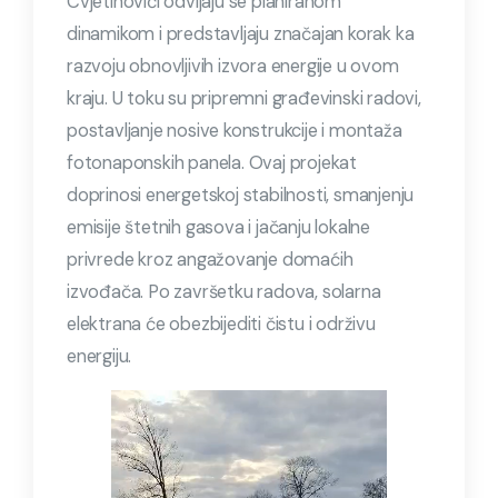
Cvjetinovići odvijaju se planiranom
dinamikom i predstavljaju značajan korak ka
razvoju obnovljivih izvora energije u ovom
kraju. U toku su pripremni građevinski radovi,
postavljanje nosive konstrukcije i montaža
fotonaponskih panela. Ovaj projekat
doprinosi energetskoj stabilnosti, smanjenju
emisije štetnih gasova i jačanju lokalne
privrede kroz angažovanje domaćih
izvođača. Po završetku radova, solarna
elektrana će obezbijediti čistu i održivu
energiju.