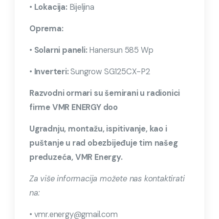
•
Lokacija:
Bijeljina
Oprema:
•
Solarni paneli:
Hanersun 585 Wp
•
Inverteri:
Sungrow SG125CX-P2
Razvodni ormari su šemirani u radionici
firme VMR ENERGY doo
Ugradnju, montažu, ispitivanje, kao i
puštanje u rad obezbijeđuje tim našeg
preduzeća, VMR Energy.
Za više informacija možete nas kontaktirati
na:
• vmr.energy@gmail.com