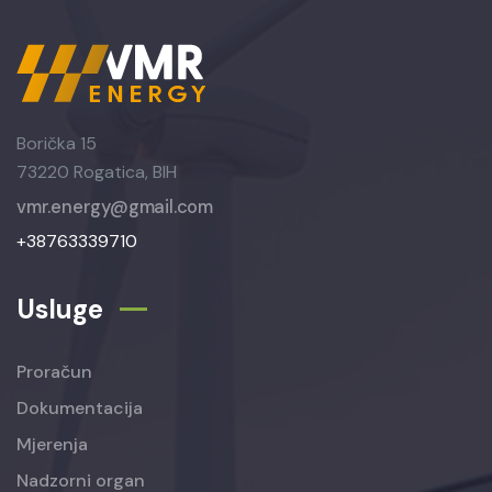
Borička 15
73220 Rogatica, BIH
vmr.energy@gmail.com
+38763339710
Usluge
Proračun
Dokumentacija
Mjerenja
Nadzorni organ