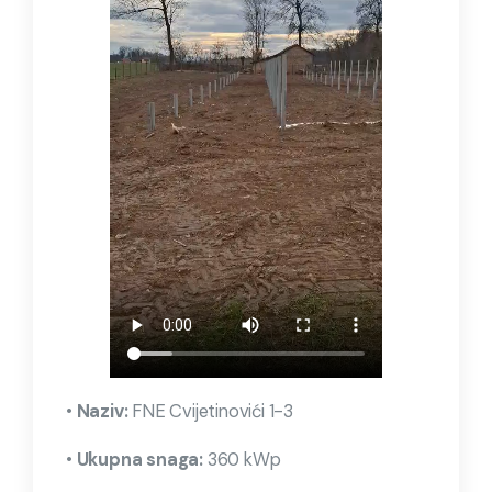
•
Naziv:
FNE Cvijetinovići 1-3
•
Ukupna snaga:
360 kWp